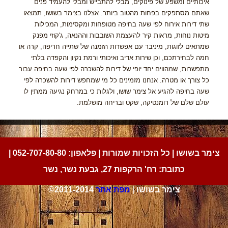
איכותיים ומשפע של פינוקים, מבלי להתבייש ומבלי להעמיד פנים
שאתם מסתפקים בפחות מהטוב ביותר. אצלנו בצימר בשושו, תמצאו
שתי דירות אירוח לפי שעה בחיפה מטופחות ומקסימות, המכילות
מיטות נוחות, מראות קיר להעצמת השובבות וההנאה, ג'קוזי מפנק
שמתאים לזוגות, מיניבר עם אפשרות הזמנה של שתייה חריפה, קרה או
חמה לבחירתכם, וכן שירות אדיב ואיכותי ורמת נקיון והקפדה בלתי
מתפשרות, שמהווים יחד יופי של דירות להשכרה לפי שעה בחיפה עבור
כל צורך או מטרה. אנחנו מזמינים כל מי שמחפש דירות להשכרה לפי
שעה בחיפה להגיע אל צימר שושו, ולגלות כי במרחק נגיעה ממתין לו
עולם שלם של רומנטיקה, שקט ובריחה מושלמת.
צימר בשושו | כל הזכויות שמורות | פלאפון:
052-707-80-80
|
כתובת: רח' הרקפות 27, גבעת נשר, נשר
©2011-2014 צימר בשושו
|
מפת אתר