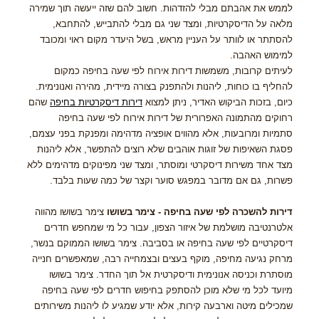
לממש את אהבתם מבלי להזדהות. חשוב להם שזה ייעשה תוך שמירה
מלאה על הדיסקרטיות, ומצד שני גם מבלי להתבייש, להתחבא,
להסתתר או לוותר על העניין מראש, בשל היעדר מקום ראוי ומכובד
למימוש האהבה.
לעיתים קרובות, משמשות דירות אירוח לפי שעה בחיפה כמקום
להחליף בו כוחות, ליהנות ולהתפנק בצורה מיידית, מהירה ואנונימית.
כיום, בזכות הביקוש האדיר, ניתן למצוא
דירות דיסקרטיות בחיפה
שהם
רחוקים מהתמונה האפרורית של דירות אירוח לפי שעה בחיפה
סתמיות ומרובעות, אלא מהווים אופציה מדהימה ומפנקת בפני עצמם,
פסגת השאיפות של זוגות אוהבים שלא רוצים להתפשר, אלא ליהנות
מצד אחד משירות דיסקרטי ומוסתר, ומצד שני מפינוקים מדהימים ללא
פשרות, גם אם מדובר במפגש סוער וקצר של כמה שעות בלבד.
דירות להשכרה לפי שעה בחיפה - צימר בשושו
צימר בשושו מהווה
אלטרנטיבה מושלמת של איזור הצפון, עבור כל מי שמחפש חדרים
דיסקרטיים לפי שעה בחיפה או בסביבה. צימר בשושו הממוקם בנשר,
מרחק נגיעה מחיפה, מוקף בעצים ובצמחייה רבה, שמאפשרים חנייה
מוסתרת וכניסה אנונימית ודיסקרטית אל תוך החדר. צימר בשושו
מיועד לכל מי שלא מוכן להסתפק בחיפוש חדרים לפי שעה בחיפה
שמכילים מיטה וארבעה קירות, אלא יודע שמגיע לו ליהנות משירותים